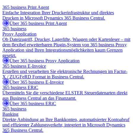
365 business Print Agent
Einfache Integration Ihrer Druckerinfrastruktur und direktes
Drucken in Microsoft Dynamics 365 Business Central.
Über 365 business Print Agent
365 business
Proxy Application
Ob Dateizugriff, Drucker, Lagerlifte, Waagen oder Kartenleser – mit
dem flexibel erweiterbaren Plugin-System von 365 business Proxy
Application sind Ihren Integrationsmöglichkeiten kaum Grenzen
gesetzt.
Über 365 business Proxy Application
365 business E-Invoice
Erstellen und verarbeiten Sie elektronische Rechnungen im Factur-
X / ZUGFeRD Format in Business Central.
Über 365 business E-Invoice
365 business ERiC
Übermitteln Sie die verschiedene ELSTER Steuerdatenarten direkt
aus Business Central an das Finanzamt.
Über 365 business ERiC
365 business
Banking
Direkte Anbindung an Ihre Bankkonten, automatisierter Kontoabruf
und effizienter Zahlungsverkehr, integriert in Microsoft Dynamics
365 Business Central.