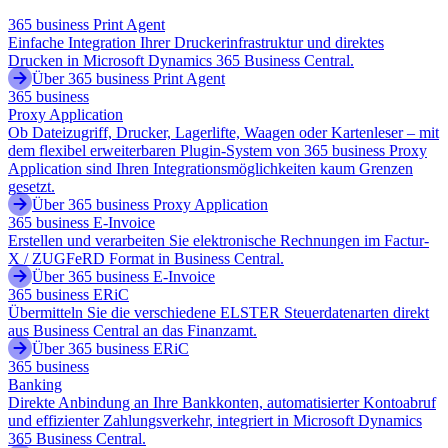
365 business Print Agent
Einfache Integration Ihrer Druckerinfrastruktur und direktes
Drucken in Microsoft Dynamics 365 Business Central.
Über 365 business Print Agent
365 business
Proxy Application
Ob Dateizugriff, Drucker, Lagerlifte, Waagen oder Kartenleser – mit
dem flexibel erweiterbaren Plugin-System von 365 business Proxy
Application sind Ihren Integrationsmöglichkeiten kaum Grenzen
gesetzt.
Über 365 business Proxy Application
365 business E-Invoice
Erstellen und verarbeiten Sie elektronische Rechnungen im Factur-
X / ZUGFeRD Format in Business Central.
Über 365 business E-Invoice
365 business ERiC
Übermitteln Sie die verschiedene ELSTER Steuerdatenarten direkt
aus Business Central an das Finanzamt.
Über 365 business ERiC
365 business
Banking
Direkte Anbindung an Ihre Bankkonten, automatisierter Kontoabruf
und effizienter Zahlungsverkehr, integriert in Microsoft Dynamics
365 Business Central.