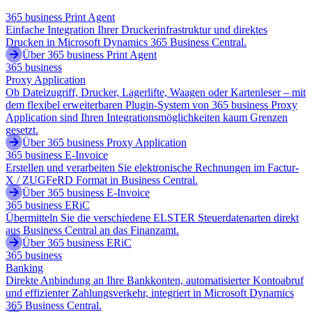
365 business Print Agent
Einfache Integration Ihrer Druckerinfrastruktur und direktes
Drucken in Microsoft Dynamics 365 Business Central.
Über 365 business Print Agent
365 business
Proxy Application
Ob Dateizugriff, Drucker, Lagerlifte, Waagen oder Kartenleser – mit
dem flexibel erweiterbaren Plugin-System von 365 business Proxy
Application sind Ihren Integrationsmöglichkeiten kaum Grenzen
gesetzt.
Über 365 business Proxy Application
365 business E-Invoice
Erstellen und verarbeiten Sie elektronische Rechnungen im Factur-
X / ZUGFeRD Format in Business Central.
Über 365 business E-Invoice
365 business ERiC
Übermitteln Sie die verschiedene ELSTER Steuerdatenarten direkt
aus Business Central an das Finanzamt.
Über 365 business ERiC
365 business
Banking
Direkte Anbindung an Ihre Bankkonten, automatisierter Kontoabruf
und effizienter Zahlungsverkehr, integriert in Microsoft Dynamics
365 Business Central.