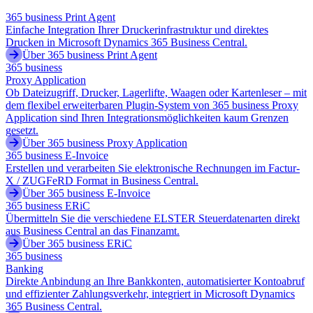
365 business Print Agent
Einfache Integration Ihrer Druckerinfrastruktur und direktes
Drucken in Microsoft Dynamics 365 Business Central.
Über 365 business Print Agent
365 business
Proxy Application
Ob Dateizugriff, Drucker, Lagerlifte, Waagen oder Kartenleser – mit
dem flexibel erweiterbaren Plugin-System von 365 business Proxy
Application sind Ihren Integrationsmöglichkeiten kaum Grenzen
gesetzt.
Über 365 business Proxy Application
365 business E-Invoice
Erstellen und verarbeiten Sie elektronische Rechnungen im Factur-
X / ZUGFeRD Format in Business Central.
Über 365 business E-Invoice
365 business ERiC
Übermitteln Sie die verschiedene ELSTER Steuerdatenarten direkt
aus Business Central an das Finanzamt.
Über 365 business ERiC
365 business
Banking
Direkte Anbindung an Ihre Bankkonten, automatisierter Kontoabruf
und effizienter Zahlungsverkehr, integriert in Microsoft Dynamics
365 Business Central.