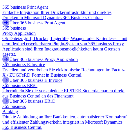
365 business Print Agent
Einfache Integration Ihrer Druckerinfrastruktur und direktes
Drucken in Microsoft Dynamics 365 Business Central.
Über 365 business Print Agent
365 business
Proxy Application
Ob Dateizugriff, Drucker, Lagerlifte, Waagen oder Kartenleser – mit
dem flexibel erweiterbaren Plugin-System von 365 business Proxy
Application sind Ihren Integrationsmöglichkeiten kaum Grenzen
gesetzt.
Über 365 business Proxy Application
365 business E-Invoice
Erstellen und verarbeiten Sie elektronische Rechnungen im Factur-
X / ZUGFeRD Format in Business Central.
Über 365 business E-Invoice
365 business ERiC
Übermitteln Sie die verschiedene ELSTER Steuerdatenarten direkt
aus Business Central an das Finanzamt.
Über 365 business ERiC
365 business
Banking
Direkte Anbindung an Ihre Bankkonten, automatisierter Kontoabruf
und effizienter Zahlungsverkehr, integriert in Microsoft Dynamics
365 Business Central.