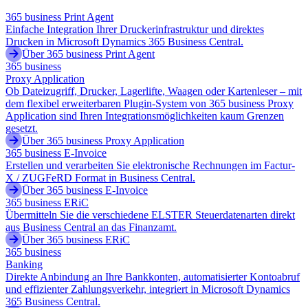
365 business Print Agent
Einfache Integration Ihrer Druckerinfrastruktur und direktes
Drucken in Microsoft Dynamics 365 Business Central.
Über 365 business Print Agent
365 business
Proxy Application
Ob Dateizugriff, Drucker, Lagerlifte, Waagen oder Kartenleser – mit
dem flexibel erweiterbaren Plugin-System von 365 business Proxy
Application sind Ihren Integrationsmöglichkeiten kaum Grenzen
gesetzt.
Über 365 business Proxy Application
365 business E-Invoice
Erstellen und verarbeiten Sie elektronische Rechnungen im Factur-
X / ZUGFeRD Format in Business Central.
Über 365 business E-Invoice
365 business ERiC
Übermitteln Sie die verschiedene ELSTER Steuerdatenarten direkt
aus Business Central an das Finanzamt.
Über 365 business ERiC
365 business
Banking
Direkte Anbindung an Ihre Bankkonten, automatisierter Kontoabruf
und effizienter Zahlungsverkehr, integriert in Microsoft Dynamics
365 Business Central.