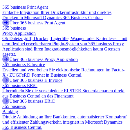
365 business Print Agent
Einfache Integration Ihrer Druckerinfrastruktur und direktes
Drucken in Microsoft Dynamics 365 Business Central.
Über 365 business Print Agent
365 business
Proxy Application
Ob Dateizugriff, Drucker, Lagerlifte, Waagen oder Kartenleser – mit
dem flexibel erweiterbaren Plugin-System von 365 business Proxy
Application sind Ihren Integrationsmöglichkeiten kaum Grenzen
gesetzt.
Über 365 business Proxy Application
365 business E-Invoice
Erstellen und verarbeiten Sie elektronische Rechnungen im Factur-
X / ZUGFeRD Format in Business Central.
Über 365 business E-Invoice
365 business ERiC
Übermitteln Sie die verschiedene ELSTER Steuerdatenarten direkt
aus Business Central an das Finanzamt.
Über 365 business ERiC
365 business
Banking
Direkte Anbindung an Ihre Bankkonten, automatisierter Kontoabruf
und effizienter Zahlungsverkehr, integriert in Microsoft Dynamics
365 Business Central.