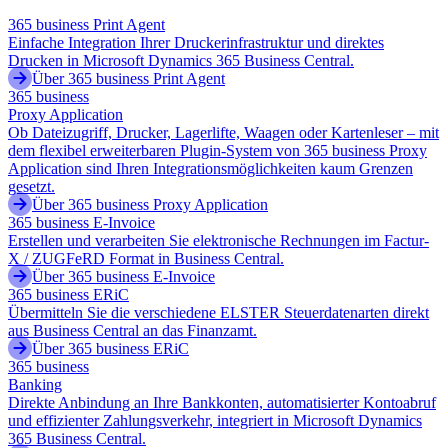
365 business Print Agent
Einfache Integration Ihrer Druckerinfrastruktur und direktes
Drucken in Microsoft Dynamics 365 Business Central.
Über 365 business Print Agent
365 business
Proxy Application
Ob Dateizugriff, Drucker, Lagerlifte, Waagen oder Kartenleser – mit
dem flexibel erweiterbaren Plugin-System von 365 business Proxy
Application sind Ihren Integrationsmöglichkeiten kaum Grenzen
gesetzt.
Über 365 business Proxy Application
365 business E-Invoice
Erstellen und verarbeiten Sie elektronische Rechnungen im Factur-
X / ZUGFeRD Format in Business Central.
Über 365 business E-Invoice
365 business ERiC
Übermitteln Sie die verschiedene ELSTER Steuerdatenarten direkt
aus Business Central an das Finanzamt.
Über 365 business ERiC
365 business
Banking
Direkte Anbindung an Ihre Bankkonten, automatisierter Kontoabruf
und effizienter Zahlungsverkehr, integriert in Microsoft Dynamics
365 Business Central.