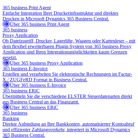
365 business Print Agent
Einfache Integration Ihrer Druckerinfrastruktur und direktes
Drucken in Microsoft Dynamics 365 Business Central.
Über 365 business Print Agent
365 business
Proxy Application
Ob Dateizugriff, Drucker, Lagerlifte, Waagen oder Kartenleser – mit
dem flexibel erweiterbaren Plugin-System von 365 business Proxy
Application sind Ihren Integrationsmöglichkeiten kaum Grenzen
gesetzt.
Über 365 business Proxy Application
365 business E-Invoice
Erstellen und verarbeiten Sie elektronische Rechnungen im Factur-
X / ZUGFeRD Format in Business Central.
Über 365 business E-Invoice
365 business ERiC
Übermitteln Sie die verschiedene ELSTER Steuerdatenarten direkt
aus Business Central an das Finanzamt.
Über 365 business ERiC
365 business
Banking
Direkte Anbindung an Ihre Bankkonten, automatisierter Kontoabruf
und effizienter Zahlungsverkehr, integriert in Microsoft Dynamics
365 Business Central.