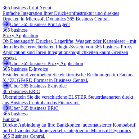
365 business Print Agent
Einfache Integration Ihrer Druckerinfrastruktur und direktes
Drucken in Microsoft Dynamics 365 Business Central.
Über 365 business Print Agent
365 business
Proxy Application
Ob Dateizugriff, Drucker, Lagerlifte, Waagen oder Kartenleser – mit
dem flexibel erweiterbaren Plugin-System von 365 business Proxy
Application sind Ihren Integrationsmöglichkeiten kaum Grenzen
gesetzt.
Über 365 business Proxy Application
365 business E-Invoice
Erstellen und verarbeiten Sie elektronische Rechnungen im Factur-
X / ZUGFeRD Format in Business Central.
Über 365 business E-Invoice
365 business ERiC
Übermitteln Sie die verschiedene ELSTER Steuerdatenarten direkt
aus Business Central an das Finanzamt.
Über 365 business ERiC
365 business
Banking
Direkte Anbindung an Ihre Bankkonten, automatisierter Kontoabruf
und effizienter Zahlungsverkehr, integriert in Microsoft Dynamics
365 Business Central.