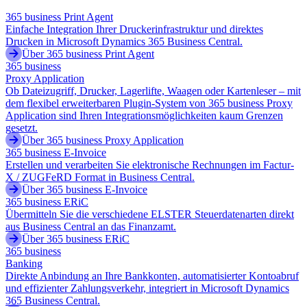
365 business Print Agent
Einfache Integration Ihrer Druckerinfrastruktur und direktes
Drucken in Microsoft Dynamics 365 Business Central.
Über 365 business Print Agent
365 business
Proxy Application
Ob Dateizugriff, Drucker, Lagerlifte, Waagen oder Kartenleser – mit
dem flexibel erweiterbaren Plugin-System von 365 business Proxy
Application sind Ihren Integrationsmöglichkeiten kaum Grenzen
gesetzt.
Über 365 business Proxy Application
365 business E-Invoice
Erstellen und verarbeiten Sie elektronische Rechnungen im Factur-
X / ZUGFeRD Format in Business Central.
Über 365 business E-Invoice
365 business ERiC
Übermitteln Sie die verschiedene ELSTER Steuerdatenarten direkt
aus Business Central an das Finanzamt.
Über 365 business ERiC
365 business
Banking
Direkte Anbindung an Ihre Bankkonten, automatisierter Kontoabruf
und effizienter Zahlungsverkehr, integriert in Microsoft Dynamics
365 Business Central.