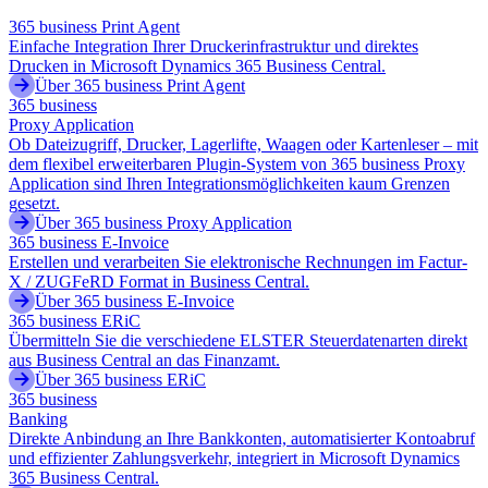
365 business Print Agent
Einfache Integration Ihrer Druckerinfrastruktur und direktes
Drucken in Microsoft Dynamics 365 Business Central.
Über 365 business Print Agent
365 business
Proxy Application
Ob Dateizugriff, Drucker, Lagerlifte, Waagen oder Kartenleser – mit
dem flexibel erweiterbaren Plugin-System von 365 business Proxy
Application sind Ihren Integrationsmöglichkeiten kaum Grenzen
gesetzt.
Über 365 business Proxy Application
365 business E-Invoice
Erstellen und verarbeiten Sie elektronische Rechnungen im Factur-
X / ZUGFeRD Format in Business Central.
Über 365 business E-Invoice
365 business ERiC
Übermitteln Sie die verschiedene ELSTER Steuerdatenarten direkt
aus Business Central an das Finanzamt.
Über 365 business ERiC
365 business
Banking
Direkte Anbindung an Ihre Bankkonten, automatisierter Kontoabruf
und effizienter Zahlungsverkehr, integriert in Microsoft Dynamics
365 Business Central.