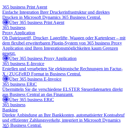
365 business Print Agent
Einfache Integration Ihrer Druckerinfrastruktur und direktes
Drucken in Microsoft Dynamics 365 Business Central.
Über 365 business Print Agent
365 business
Proxy Application
Ob Dateizugriff, Drucker, Lagerlifte, Waagen oder Kartenleser – mit
dem flexibel erweiterbaren Plugin-System von 365 business Proxy
Application sind Ihren Integrationsmöglichkeiten kaum Grenzen
gesetzt.
Über 365 business Proxy Application
365 business E-Invoice
Erstellen und verarbeiten Sie elektronische Rechnungen im Factur-
X / ZUGFeRD Format in Business Central.
Über 365 business E-Invoice
365 business ERiC
Übermitteln Sie die verschiedene ELSTER Steuerdatenarten direkt
aus Business Central an das Finanzamt.
Über 365 business ERiC
365 business
Banking
Direkte Anbindung an Ihre Bankkonten, automatisierter Kontoabruf
und effizienter Zahlungsverkehr, integriert in Microsoft Dynamics
365 Business Central.