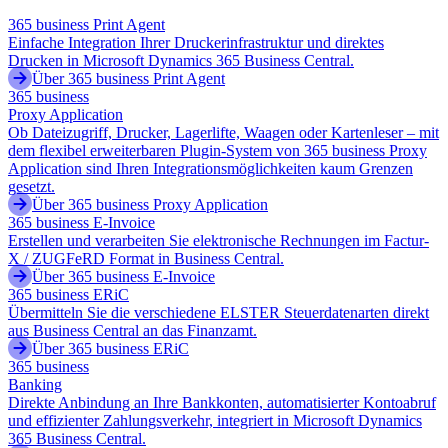
365 business Print Agent
Einfache Integration Ihrer Druckerinfrastruktur und direktes
Drucken in Microsoft Dynamics 365 Business Central.
Über 365 business Print Agent
365 business
Proxy Application
Ob Dateizugriff, Drucker, Lagerlifte, Waagen oder Kartenleser – mit
dem flexibel erweiterbaren Plugin-System von 365 business Proxy
Application sind Ihren Integrationsmöglichkeiten kaum Grenzen
gesetzt.
Über 365 business Proxy Application
365 business E-Invoice
Erstellen und verarbeiten Sie elektronische Rechnungen im Factur-
X / ZUGFeRD Format in Business Central.
Über 365 business E-Invoice
365 business ERiC
Übermitteln Sie die verschiedene ELSTER Steuerdatenarten direkt
aus Business Central an das Finanzamt.
Über 365 business ERiC
365 business
Banking
Direkte Anbindung an Ihre Bankkonten, automatisierter Kontoabruf
und effizienter Zahlungsverkehr, integriert in Microsoft Dynamics
365 Business Central.