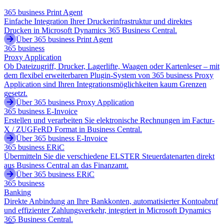
365 business Print Agent
Einfache Integration Ihrer Druckerinfrastruktur und direktes
Drucken in Microsoft Dynamics 365 Business Central.
Über 365 business Print Agent
365 business
Proxy Application
Ob Dateizugriff, Drucker, Lagerlifte, Waagen oder Kartenleser – mit
dem flexibel erweiterbaren Plugin-System von 365 business Proxy
Application sind Ihren Integrationsmöglichkeiten kaum Grenzen
gesetzt.
Über 365 business Proxy Application
365 business E-Invoice
Erstellen und verarbeiten Sie elektronische Rechnungen im Factur-
X / ZUGFeRD Format in Business Central.
Über 365 business E-Invoice
365 business ERiC
Übermitteln Sie die verschiedene ELSTER Steuerdatenarten direkt
aus Business Central an das Finanzamt.
Über 365 business ERiC
365 business
Banking
Direkte Anbindung an Ihre Bankkonten, automatisierter Kontoabruf
und effizienter Zahlungsverkehr, integriert in Microsoft Dynamics
365 Business Central.