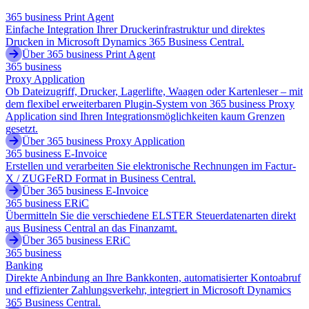
365 business Print Agent
Einfache Integration Ihrer Druckerinfrastruktur und direktes
Drucken in Microsoft Dynamics 365 Business Central.
Über 365 business Print Agent
365 business
Proxy Application
Ob Dateizugriff, Drucker, Lagerlifte, Waagen oder Kartenleser – mit
dem flexibel erweiterbaren Plugin-System von 365 business Proxy
Application sind Ihren Integrationsmöglichkeiten kaum Grenzen
gesetzt.
Über 365 business Proxy Application
365 business E-Invoice
Erstellen und verarbeiten Sie elektronische Rechnungen im Factur-
X / ZUGFeRD Format in Business Central.
Über 365 business E-Invoice
365 business ERiC
Übermitteln Sie die verschiedene ELSTER Steuerdatenarten direkt
aus Business Central an das Finanzamt.
Über 365 business ERiC
365 business
Banking
Direkte Anbindung an Ihre Bankkonten, automatisierter Kontoabruf
und effizienter Zahlungsverkehr, integriert in Microsoft Dynamics
365 Business Central.