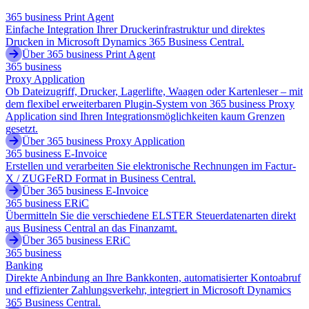
365 business Print Agent
Einfache Integration Ihrer Druckerinfrastruktur und direktes
Drucken in Microsoft Dynamics 365 Business Central.
Über 365 business Print Agent
365 business
Proxy Application
Ob Dateizugriff, Drucker, Lagerlifte, Waagen oder Kartenleser – mit
dem flexibel erweiterbaren Plugin-System von 365 business Proxy
Application sind Ihren Integrationsmöglichkeiten kaum Grenzen
gesetzt.
Über 365 business Proxy Application
365 business E-Invoice
Erstellen und verarbeiten Sie elektronische Rechnungen im Factur-
X / ZUGFeRD Format in Business Central.
Über 365 business E-Invoice
365 business ERiC
Übermitteln Sie die verschiedene ELSTER Steuerdatenarten direkt
aus Business Central an das Finanzamt.
Über 365 business ERiC
365 business
Banking
Direkte Anbindung an Ihre Bankkonten, automatisierter Kontoabruf
und effizienter Zahlungsverkehr, integriert in Microsoft Dynamics
365 Business Central.