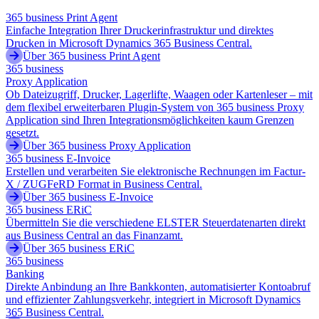
365 business Print Agent
Einfache Integration Ihrer Druckerinfrastruktur und direktes
Drucken in Microsoft Dynamics 365 Business Central.
Über 365 business Print Agent
365 business
Proxy Application
Ob Dateizugriff, Drucker, Lagerlifte, Waagen oder Kartenleser – mit
dem flexibel erweiterbaren Plugin-System von 365 business Proxy
Application sind Ihren Integrationsmöglichkeiten kaum Grenzen
gesetzt.
Über 365 business Proxy Application
365 business E-Invoice
Erstellen und verarbeiten Sie elektronische Rechnungen im Factur-
X / ZUGFeRD Format in Business Central.
Über 365 business E-Invoice
365 business ERiC
Übermitteln Sie die verschiedene ELSTER Steuerdatenarten direkt
aus Business Central an das Finanzamt.
Über 365 business ERiC
365 business
Banking
Direkte Anbindung an Ihre Bankkonten, automatisierter Kontoabruf
und effizienter Zahlungsverkehr, integriert in Microsoft Dynamics
365 Business Central.