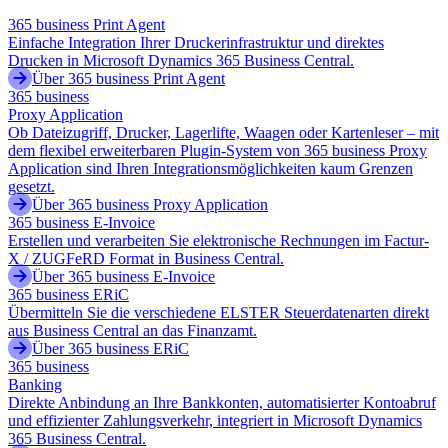
365 business Print Agent
Einfache Integration Ihrer Druckerinfrastruktur und direktes
Drucken in Microsoft Dynamics 365 Business Central.
Über 365 business Print Agent
365 business
Proxy Application
Ob Dateizugriff, Drucker, Lagerlifte, Waagen oder Kartenleser – mit
dem flexibel erweiterbaren Plugin-System von 365 business Proxy
Application sind Ihren Integrationsmöglichkeiten kaum Grenzen
gesetzt.
Über 365 business Proxy Application
365 business E-Invoice
Erstellen und verarbeiten Sie elektronische Rechnungen im Factur-
X / ZUGFeRD Format in Business Central.
Über 365 business E-Invoice
365 business ERiC
Übermitteln Sie die verschiedene ELSTER Steuerdatenarten direkt
aus Business Central an das Finanzamt.
Über 365 business ERiC
365 business
Banking
Direkte Anbindung an Ihre Bankkonten, automatisierter Kontoabruf
und effizienter Zahlungsverkehr, integriert in Microsoft Dynamics
365 Business Central.