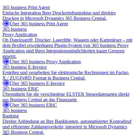
365 business Print Agent
Einfache Integration Ihrer Druckerinfrastruktur und direktes
Drucken in Microsoft Dynamics 365 Business Central.
Über 365 business Print Agent
365 business
Proxy Application
Ob Dateizugriff, Drucker, Lagerlifte, Waagen oder Kartenleser – mit
dem flexibel erweiterbaren Plugin-System von 365 business Proxy
Application sind Ihren Integrationsmöglichkeiten kaum Grenzen
gesetzt.
Über 365 business Proxy Application
365 business E-Invoice
Erstellen und verarbeiten Sie elektronische Rechnungen im Factur-
X / ZUGFeRD Format in Business Central.
Über 365 business E-Invoice
365 business ERiC
Übermitteln Sie die verschiedene ELSTER Steuerdatenarten direkt
aus Business Central an das Finanzamt.
Über 365 business ERiC
365 business
Banking
Direkte Anbindung an Ihre Bankkonten, automatisierter Kontoabruf
und effizienter Zahlungsverkehr, integriert in Microsoft Dynamics
365 Business Central.