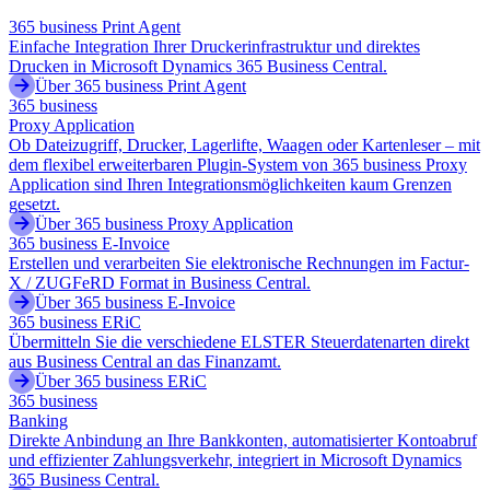
365 business Print Agent
Einfache Integration Ihrer Druckerinfrastruktur und direktes
Drucken in Microsoft Dynamics 365 Business Central.
Über 365 business Print Agent
365 business
Proxy Application
Ob Dateizugriff, Drucker, Lagerlifte, Waagen oder Kartenleser – mit
dem flexibel erweiterbaren Plugin-System von 365 business Proxy
Application sind Ihren Integrationsmöglichkeiten kaum Grenzen
gesetzt.
Über 365 business Proxy Application
365 business E-Invoice
Erstellen und verarbeiten Sie elektronische Rechnungen im Factur-
X / ZUGFeRD Format in Business Central.
Über 365 business E-Invoice
365 business ERiC
Übermitteln Sie die verschiedene ELSTER Steuerdatenarten direkt
aus Business Central an das Finanzamt.
Über 365 business ERiC
365 business
Banking
Direkte Anbindung an Ihre Bankkonten, automatisierter Kontoabruf
und effizienter Zahlungsverkehr, integriert in Microsoft Dynamics
365 Business Central.