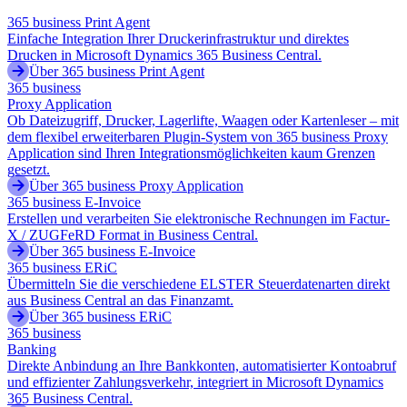
365 business Print Agent
Einfache Integration Ihrer Druckerinfrastruktur und direktes
Drucken in Microsoft Dynamics 365 Business Central.
Über 365 business Print Agent
365 business
Proxy Application
Ob Dateizugriff, Drucker, Lagerlifte, Waagen oder Kartenleser – mit
dem flexibel erweiterbaren Plugin-System von 365 business Proxy
Application sind Ihren Integrationsmöglichkeiten kaum Grenzen
gesetzt.
Über 365 business Proxy Application
365 business E-Invoice
Erstellen und verarbeiten Sie elektronische Rechnungen im Factur-
X / ZUGFeRD Format in Business Central.
Über 365 business E-Invoice
365 business ERiC
Übermitteln Sie die verschiedene ELSTER Steuerdatenarten direkt
aus Business Central an das Finanzamt.
Über 365 business ERiC
365 business
Banking
Direkte Anbindung an Ihre Bankkonten, automatisierter Kontoabruf
und effizienter Zahlungsverkehr, integriert in Microsoft Dynamics
365 Business Central.