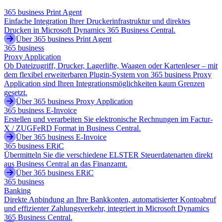
365 business Print Agent
Einfache Integration Ihrer Druckerinfrastruktur und direktes
Drucken in Microsoft Dynamics 365 Business Central.
Über 365 business Print Agent
365 business
Proxy Application
Ob Dateizugriff, Drucker, Lagerlifte, Waagen oder Kartenleser – mit
dem flexibel erweiterbaren Plugin-System von 365 business Proxy
Application sind Ihren Integrationsmöglichkeiten kaum Grenzen
gesetzt.
Über 365 business Proxy Application
365 business E-Invoice
Erstellen und verarbeiten Sie elektronische Rechnungen im Factur-
X / ZUGFeRD Format in Business Central.
Über 365 business E-Invoice
365 business ERiC
Übermitteln Sie die verschiedene ELSTER Steuerdatenarten direkt
aus Business Central an das Finanzamt.
Über 365 business ERiC
365 business
Banking
Direkte Anbindung an Ihre Bankkonten, automatisierter Kontoabruf
und effizienter Zahlungsverkehr, integriert in Microsoft Dynamics
365 Business Central.