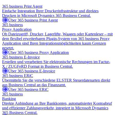
365 business Print Agent
Einfache Integration Ihrer Druckerinfrastruktur und direktes
Drucken in Microsoft Dynamics 365 Business Central.
Über 365 business Print Agent
365 business
Proxy Application
Ob Dateizugriff, Drucker, Lagerlifte, Waagen oder Kartenleser – mit
dem flexibel erweiterbaren Plugin-System von 365 business Proxy
Application sind Ihren Integrationsmöglichkeiten kaum Grenzen
gesetzt.
Über 365 business Proxy Application
365 business E-Invoice
Erstellen und verarbeiten Sie elektronische Rechnungen im Factur-
X / ZUGFeRD Format in Business Central.
Über 365 business E-Invoice
365 business ERiC
Übermitteln Sie die verschiedene ELSTER Steuerdatenarten direkt
aus Business Central an das Finanzamt.
Über 365 business ERiC
365 business
Banking
Direkte Anbindung an Ihre Bankkonten, automatisierter Kontoabruf
und effizienter Zahlungsverkehr, integriert in Microsoft Dynamics
365 Business Central.