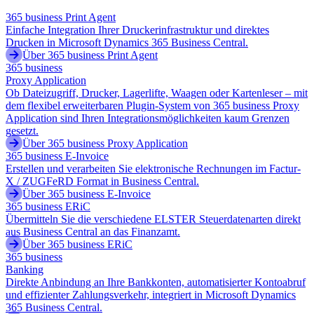
365 business Print Agent
Einfache Integration Ihrer Druckerinfrastruktur und direktes
Drucken in Microsoft Dynamics 365 Business Central.
Über 365 business Print Agent
365 business
Proxy Application
Ob Dateizugriff, Drucker, Lagerlifte, Waagen oder Kartenleser – mit
dem flexibel erweiterbaren Plugin-System von 365 business Proxy
Application sind Ihren Integrationsmöglichkeiten kaum Grenzen
gesetzt.
Über 365 business Proxy Application
365 business E-Invoice
Erstellen und verarbeiten Sie elektronische Rechnungen im Factur-
X / ZUGFeRD Format in Business Central.
Über 365 business E-Invoice
365 business ERiC
Übermitteln Sie die verschiedene ELSTER Steuerdatenarten direkt
aus Business Central an das Finanzamt.
Über 365 business ERiC
365 business
Banking
Direkte Anbindung an Ihre Bankkonten, automatisierter Kontoabruf
und effizienter Zahlungsverkehr, integriert in Microsoft Dynamics
365 Business Central.