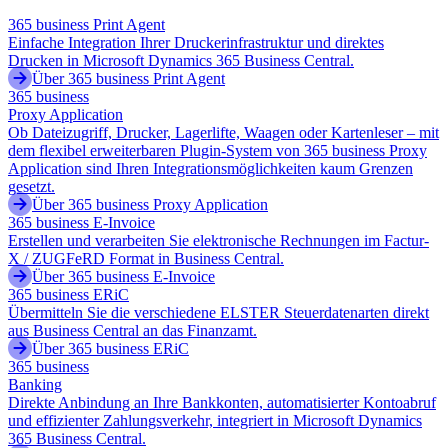
365 business Print Agent
Einfache Integration Ihrer Druckerinfrastruktur und direktes
Drucken in Microsoft Dynamics 365 Business Central.
Über 365 business Print Agent
365 business
Proxy Application
Ob Dateizugriff, Drucker, Lagerlifte, Waagen oder Kartenleser – mit
dem flexibel erweiterbaren Plugin-System von 365 business Proxy
Application sind Ihren Integrationsmöglichkeiten kaum Grenzen
gesetzt.
Über 365 business Proxy Application
365 business E-Invoice
Erstellen und verarbeiten Sie elektronische Rechnungen im Factur-
X / ZUGFeRD Format in Business Central.
Über 365 business E-Invoice
365 business ERiC
Übermitteln Sie die verschiedene ELSTER Steuerdatenarten direkt
aus Business Central an das Finanzamt.
Über 365 business ERiC
365 business
Banking
Direkte Anbindung an Ihre Bankkonten, automatisierter Kontoabruf
und effizienter Zahlungsverkehr, integriert in Microsoft Dynamics
365 Business Central.