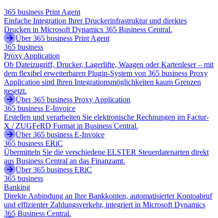
365 business Print Agent
Einfache Integration Ihrer Druckerinfrastruktur und direktes
Drucken in Microsoft Dynamics 365 Business Central.
Über 365 business Print Agent
365 business
Proxy Application
Ob Dateizugriff, Drucker, Lagerlifte, Waagen oder Kartenleser – mit
dem flexibel erweiterbaren Plugin-System von 365 business Proxy
Application sind Ihren Integrationsmöglichkeiten kaum Grenzen
gesetzt.
Über 365 business Proxy Application
365 business E-Invoice
Erstellen und verarbeiten Sie elektronische Rechnungen im Factur-
X / ZUGFeRD Format in Business Central.
Über 365 business E-Invoice
365 business ERiC
Übermitteln Sie die verschiedene ELSTER Steuerdatenarten direkt
aus Business Central an das Finanzamt.
Über 365 business ERiC
365 business
Banking
Direkte Anbindung an Ihre Bankkonten, automatisierter Kontoabruf
und effizienter Zahlungsverkehr, integriert in Microsoft Dynamics
365 Business Central.