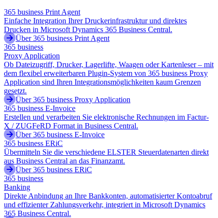
365 business Print Agent
Einfache Integration Ihrer Druckerinfrastruktur und direktes
Drucken in Microsoft Dynamics 365 Business Central.
Über 365 business Print Agent
365 business
Proxy Application
Ob Dateizugriff, Drucker, Lagerlifte, Waagen oder Kartenleser – mit
dem flexibel erweiterbaren Plugin-System von 365 business Proxy
Application sind Ihren Integrationsmöglichkeiten kaum Grenzen
gesetzt.
Über 365 business Proxy Application
365 business E-Invoice
Erstellen und verarbeiten Sie elektronische Rechnungen im Factur-
X / ZUGFeRD Format in Business Central.
Über 365 business E-Invoice
365 business ERiC
Übermitteln Sie die verschiedene ELSTER Steuerdatenarten direkt
aus Business Central an das Finanzamt.
Über 365 business ERiC
365 business
Banking
Direkte Anbindung an Ihre Bankkonten, automatisierter Kontoabruf
und effizienter Zahlungsverkehr, integriert in Microsoft Dynamics
365 Business Central.