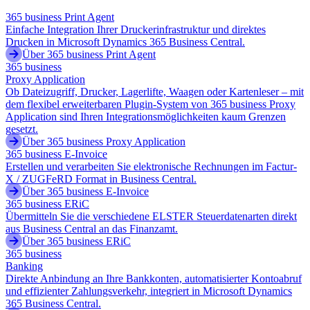
365 business Print Agent
Einfache Integration Ihrer Druckerinfrastruktur und direktes
Drucken in Microsoft Dynamics 365 Business Central.
Über 365 business Print Agent
365 business
Proxy Application
Ob Dateizugriff, Drucker, Lagerlifte, Waagen oder Kartenleser – mit
dem flexibel erweiterbaren Plugin-System von 365 business Proxy
Application sind Ihren Integrationsmöglichkeiten kaum Grenzen
gesetzt.
Über 365 business Proxy Application
365 business E-Invoice
Erstellen und verarbeiten Sie elektronische Rechnungen im Factur-
X / ZUGFeRD Format in Business Central.
Über 365 business E-Invoice
365 business ERiC
Übermitteln Sie die verschiedene ELSTER Steuerdatenarten direkt
aus Business Central an das Finanzamt.
Über 365 business ERiC
365 business
Banking
Direkte Anbindung an Ihre Bankkonten, automatisierter Kontoabruf
und effizienter Zahlungsverkehr, integriert in Microsoft Dynamics
365 Business Central.