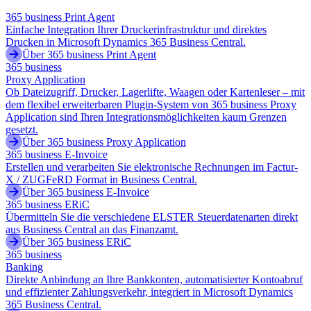
365 business Print Agent
Einfache Integration Ihrer Druckerinfrastruktur und direktes
Drucken in Microsoft Dynamics 365 Business Central.
Über 365 business Print Agent
365 business
Proxy Application
Ob Dateizugriff, Drucker, Lagerlifte, Waagen oder Kartenleser – mit
dem flexibel erweiterbaren Plugin-System von 365 business Proxy
Application sind Ihren Integrationsmöglichkeiten kaum Grenzen
gesetzt.
Über 365 business Proxy Application
365 business E-Invoice
Erstellen und verarbeiten Sie elektronische Rechnungen im Factur-
X / ZUGFeRD Format in Business Central.
Über 365 business E-Invoice
365 business ERiC
Übermitteln Sie die verschiedene ELSTER Steuerdatenarten direkt
aus Business Central an das Finanzamt.
Über 365 business ERiC
365 business
Banking
Direkte Anbindung an Ihre Bankkonten, automatisierter Kontoabruf
und effizienter Zahlungsverkehr, integriert in Microsoft Dynamics
365 Business Central.