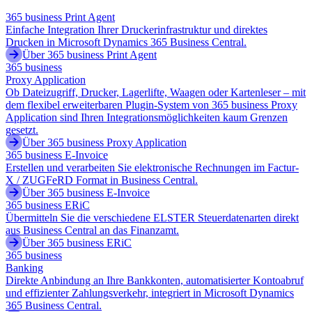
365 business Print Agent
Einfache Integration Ihrer Druckerinfrastruktur und direktes
Drucken in Microsoft Dynamics 365 Business Central.
Über 365 business Print Agent
365 business
Proxy Application
Ob Dateizugriff, Drucker, Lagerlifte, Waagen oder Kartenleser – mit
dem flexibel erweiterbaren Plugin-System von 365 business Proxy
Application sind Ihren Integrationsmöglichkeiten kaum Grenzen
gesetzt.
Über 365 business Proxy Application
365 business E-Invoice
Erstellen und verarbeiten Sie elektronische Rechnungen im Factur-
X / ZUGFeRD Format in Business Central.
Über 365 business E-Invoice
365 business ERiC
Übermitteln Sie die verschiedene ELSTER Steuerdatenarten direkt
aus Business Central an das Finanzamt.
Über 365 business ERiC
365 business
Banking
Direkte Anbindung an Ihre Bankkonten, automatisierter Kontoabruf
und effizienter Zahlungsverkehr, integriert in Microsoft Dynamics
365 Business Central.