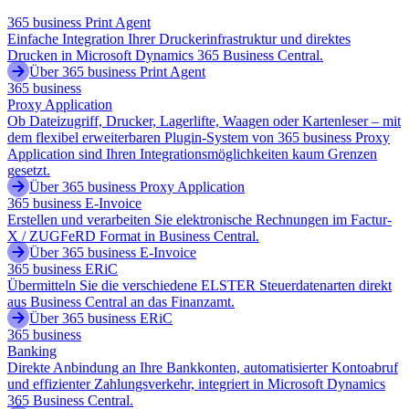
365 business Print Agent
Einfache Integration Ihrer Druckerinfrastruktur und direktes
Drucken in Microsoft Dynamics 365 Business Central.
Über 365 business Print Agent
365 business
Proxy Application
Ob Dateizugriff, Drucker, Lagerlifte, Waagen oder Kartenleser – mit
dem flexibel erweiterbaren Plugin-System von 365 business Proxy
Application sind Ihren Integrationsmöglichkeiten kaum Grenzen
gesetzt.
Über 365 business Proxy Application
365 business E-Invoice
Erstellen und verarbeiten Sie elektronische Rechnungen im Factur-
X / ZUGFeRD Format in Business Central.
Über 365 business E-Invoice
365 business ERiC
Übermitteln Sie die verschiedene ELSTER Steuerdatenarten direkt
aus Business Central an das Finanzamt.
Über 365 business ERiC
365 business
Banking
Direkte Anbindung an Ihre Bankkonten, automatisierter Kontoabruf
und effizienter Zahlungsverkehr, integriert in Microsoft Dynamics
365 Business Central.