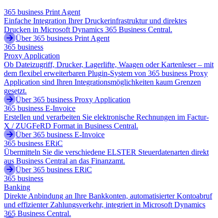
365 business Print Agent
Einfache Integration Ihrer Druckerinfrastruktur und direktes
Drucken in Microsoft Dynamics 365 Business Central.
Über 365 business Print Agent
365 business
Proxy Application
Ob Dateizugriff, Drucker, Lagerlifte, Waagen oder Kartenleser – mit
dem flexibel erweiterbaren Plugin-System von 365 business Proxy
Application sind Ihren Integrationsmöglichkeiten kaum Grenzen
gesetzt.
Über 365 business Proxy Application
365 business E-Invoice
Erstellen und verarbeiten Sie elektronische Rechnungen im Factur-
X / ZUGFeRD Format in Business Central.
Über 365 business E-Invoice
365 business ERiC
Übermitteln Sie die verschiedene ELSTER Steuerdatenarten direkt
aus Business Central an das Finanzamt.
Über 365 business ERiC
365 business
Banking
Direkte Anbindung an Ihre Bankkonten, automatisierter Kontoabruf
und effizienter Zahlungsverkehr, integriert in Microsoft Dynamics
365 Business Central.