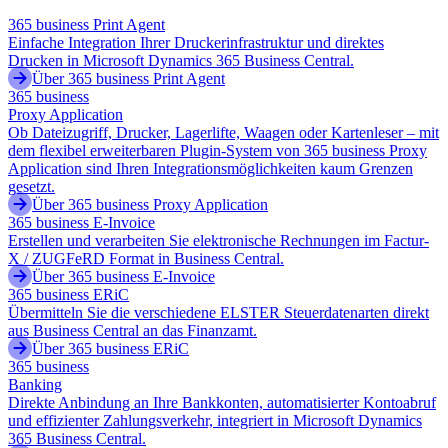
365 business Print Agent
Einfache Integration Ihrer Druckerinfrastruktur und direktes
Drucken in Microsoft Dynamics 365 Business Central.
Über 365 business Print Agent
365 business
Proxy Application
Ob Dateizugriff, Drucker, Lagerlifte, Waagen oder Kartenleser – mit
dem flexibel erweiterbaren Plugin-System von 365 business Proxy
Application sind Ihren Integrationsmöglichkeiten kaum Grenzen
gesetzt.
Über 365 business Proxy Application
365 business E-Invoice
Erstellen und verarbeiten Sie elektronische Rechnungen im Factur-
X / ZUGFeRD Format in Business Central.
Über 365 business E-Invoice
365 business ERiC
Übermitteln Sie die verschiedene ELSTER Steuerdatenarten direkt
aus Business Central an das Finanzamt.
Über 365 business ERiC
365 business
Banking
Direkte Anbindung an Ihre Bankkonten, automatisierter Kontoabruf
und effizienter Zahlungsverkehr, integriert in Microsoft Dynamics
365 Business Central.