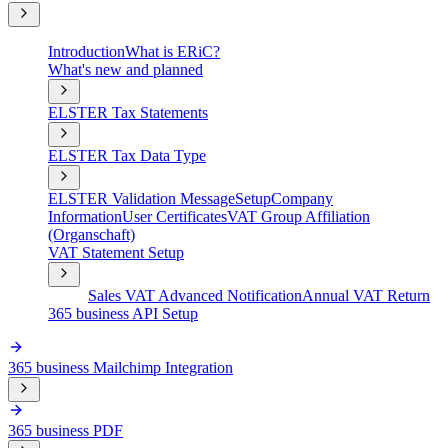
Introduction
What is ERiC?
What's new and planned
ELSTER Tax Statements
ELSTER Tax Data Type
ELSTER Validation Message
Setup
Company
Information
User Certificates
VAT Group Affiliation
(Organschaft)
VAT Statement Setup
Sales VAT Advanced Notification
Annual VAT Return
365 business API Setup
365 business Mailchimp Integration
365 business PDF